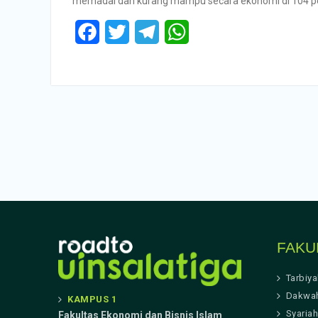
memadai dan kurang mampu secara ekonomi di 104 pe
Facebook
Twitter
Telegram
WhatsApp
Posts
navigation
FAKU
Tarbiy
Dakwa
KAMPUS 1
Syariah
Fakultas Ekonomi dan Bisnis Islam