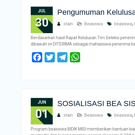
Pengumuman Kelulusan
JUL
30
stain
Beasiswa
beasiswa
,
Berdasarkan hasil Rapat Kelulusan Tim Seleksi pener
dibawah ini DITERIMA sebagai mahasiswa penerima b
Facebook
Twitter
Telegram
WhatsApp
SOSIALISASI BEA SI
JUN
01
stain
Beasiswa
beasiswa
,
Program beasiswa BIDIK MISI memberikan bantuan bia