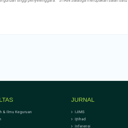
rguruan tinggi penyelenggara. STAIN Salatiga merupakan salah sat
LTAS
JURNAL
ah & Ilmu Keguruan
IJIMS
h
Ijtihad
Inferensi