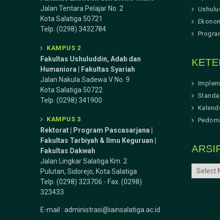
Jalan Tentara Pelajar No. 2
Ushulu
Kota Salatiga 50721
Ekonom
Telp. (0298) 3432784
Progra
KAMPUS 2
Fakultas Ushuluddin, Adab dan
KETE
Humaniora | Fakultas Syariah
Jalan Nakula Sadewa V No. 9
Implem
Kota Salatiga 50722
Standa
Telp. (0298) 341900
Kalend
KAMPUS 3
Pedoma
Rektorat | Program Pascasarjana |
Fakultas Tarbiyah & Ilmu Keguruan |
ARSI
Fakultas Dakwah
Jalan Lingkar Salatiga Km. 2
ARSIP
Pulutan, Sidorejo, Kota Salatiga
Telp. (0298) 323706 - Fax. (0298)
323433
E-mail :
administrasi@iainsalatiga.ac.id