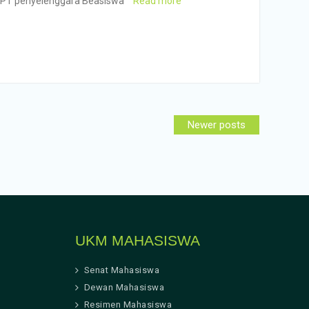
u PT penyelenggara Beasiswa
Read more
Newer posts
UKM MAHASISWA
Senat Mahasiswa
Dewan Mahasiswa
Resimen Mahasiswa