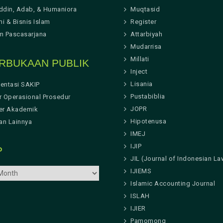
ddin, Adab, & Humaniora
Muqtasid
i & Bisnis Islam
Register
m Pascasarjana
Attarbiyah
Mudarrisa
Millati
RBUKAAN PUBLIK
Inject
Lisania
entasi SAKIP
Pustabiblia
r Operasional Prosedur
JOPR
er Akademik
Hipotenusa
n Lainnya
IMEJ
IJIP
P
JIL (Journal of Indonesian La
IJIEMS
Islamic Accounting Journal
ISLAH
IJIER
Pamomong