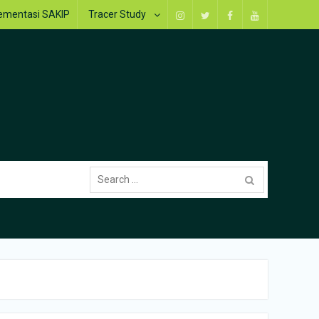
ementasi SAKIP
Tracer Study
Instagram
Twitter
Facebook
Youtube
Search
for: