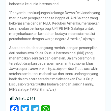
Indonesia ke dunia internasional.
“Penyambutan kunjungan keluarga Devon Del Jancin yang
merupakan pengajar bahasa Inggris di IAIN Salatiga yang
bekerjasama dengan RELO Kedubes Amerika, merupakan
kesempatan berharga bagi UPTPB IAIN Salatiga untuk
menyebarluaskan keindahan budaya Indonesia melalui
persahabatan dengan warga negara Amerika,” ujarnya.
Acara tersebut berlangsung meriah, dengan penampilan
dari mahasiswa Kelas Khusus Internasional (KKI) yang
menampilkan seni tari dan gamelan. Dalam ceremonial
tersebut disajikan beberapa makanan tradisional khas
Jawa seperti
arem-arem
,
lupis, klepon,
dsb. Pada sesi akhir
setelah sambutan, mahasiswa dan tamu undangan yang
hadir dalam acara tersebut melaksanakan Fokus Grup
Discussion terkait kultur budaya dengan Jancin Family.
IAINSalatiga-#AKSI (hms/zie)
Dilihat :
2,141
Facebook
Twitter
Telegram
WhatsApp