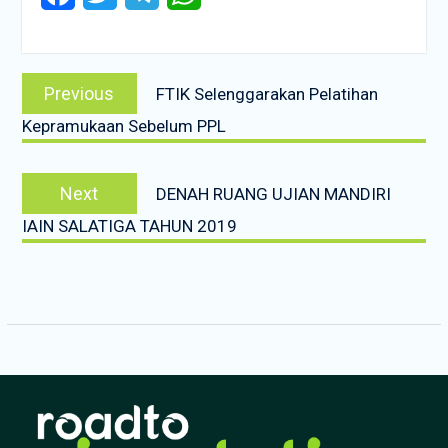
Post
Previous
Previous
FTIK Selenggarakan Pelatihan
navigation
post:
Kepramukaan Sebelum PPL
Next
Next
DENAH RUANG UJIAN MANDIRI
post:
IAIN SALATIGA TAHUN 2019