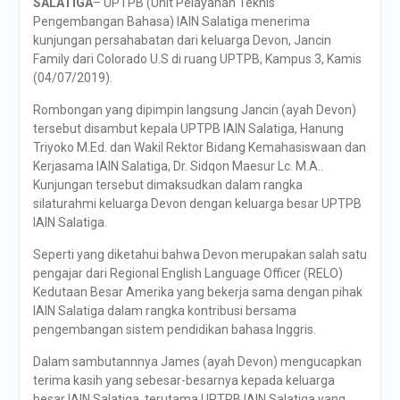
SALATIGA
– UPTPB (Unit Pelayanan Teknis
Pengembangan Bahasa) IAIN Salatiga menerima
kunjungan persahabatan dari keluarga Devon, Jancin
Family dari Colorado U.S di ruang UPTPB, Kampus 3, Kamis
(04/07/2019).
Rombongan yang dipimpin langsung Jancin (ayah Devon)
tersebut disambut kepala UPTPB IAIN Salatiga, Hanung
Triyoko M.Ed. dan Wakil Rektor Bidang Kemahasiswaan dan
Kerjasama IAIN Salatiga, Dr. Sidqon Maesur Lc. M.A..
Kunjungan tersebut dimaksudkan dalam rangka
silaturahmi keluarga Devon dengan keluarga besar UPTPB
IAIN Salatiga.
Seperti yang diketahui bahwa Devon merupakan salah satu
pengajar dari Regional English Language Officer (RELO)
Kedutaan Besar Amerika yang bekerja sama dengan pihak
IAIN Salatiga dalam rangka kontribusi bersama
pengembangan sistem pendidikan bahasa Inggris.
Dalam sambutannnya James (ayah Devon) mengucapkan
terima kasih yang sebesar-besarnya kepada keluarga
besar IAIN Salatiga, terutama UPTPB IAIN Salatiga yang