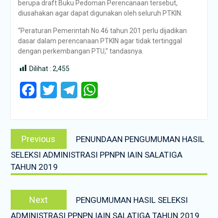
berupa draft Buku Pedoman Perencanaan tersebut,
diusahakan agar dapat digunakan oleh seluruh PTKIN.
“Peraturan Pemerintah No.46 tahun 201 perlu dijadikan
dasar dalam perencanaan PTKIN agar tidak tertinggal
dengan perkembangan PTU,” tandasnya.
Dilihat :
2,455
Facebook
Twitter
Telegram
WhatsApp
Post
Previous
Previous
PENUNDAAN PENGUMUMAN HASIL
navigation
post:
SELEKSI ADMINISTRASI PPNPN IAIN SALATIGA
TAHUN 2019
Next
Next
PENGUMUMAN HASIL SELEKSI
post:
ADMINISTRASI PPNPN IAIN SALATIGA TAHUN 2019