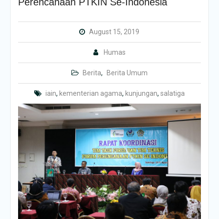
Perencanaan PTKIN Se-Indonesia
August 15, 2019
Humas
Berita
,
Berita Umum
iain
,
kementerian agama
,
kunjungan
,
salatiga