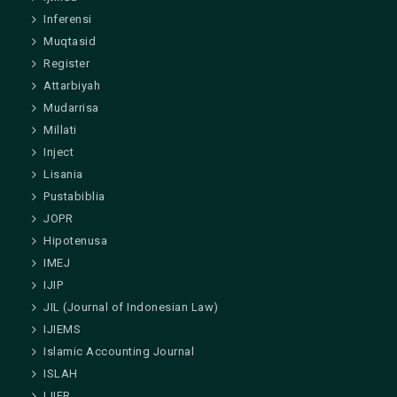
Inferensi
Muqtasid
Register
Attarbiyah
Mudarrisa
Millati
Inject
Lisania
Pustabiblia
JOPR
Hipotenusa
IMEJ
IJIP
JIL (Journal of Indonesian Law)
IJIEMS
Islamic Accounting Journal
ISLAH
IJIER