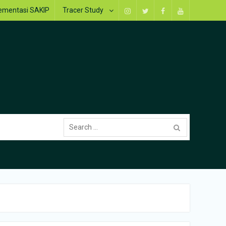
ementasi SAKIP
Tracer Study
Instagram
Twitter
Facebook
Youtube
Search
for: