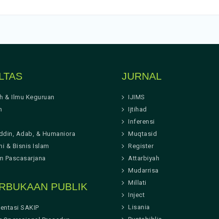
LTAS
JURNAL
ah & Ilmu Keguruan
IJIMS
h
Ijtihad
Inferensi
ddin, Adab, & Humaniora
Muqtasid
i & Bisnis Islam
Register
m Pascasarjana
Attarbiyah
Mudarrisa
Millati
RBUKAAN PUBLIK
Inject
Lisania
entasi SAKIP