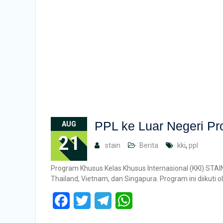
PPL ke Luar Negeri P
AUG
21
stain
Berita
kki
,
ppl
Program Khusus Kelas Khusus Internasional (KKI) STA
Thailand, Vietnam, dan Singapura. Program ini diikuti
Facebook
Twitter
Telegram
WhatsApp