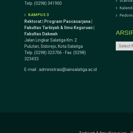
Standa
Telp. (0298) 341900
Kalend
KAMPUS 3
Pedoma
Rektorat | Program Pascasarjana |
Fakultas Tarbiyah & Ilmu Keguruan |
ARSI
Fakultas Dakwah
Jalan Lingkar Salatiga Km. 2
ARSIP
Pulutan, Sidorejo, Kota Salatiga
Telp. (0298) 323706 - Fax. (0298)
323433
E-mail :
administrasi@iainsalatiga.ac.id