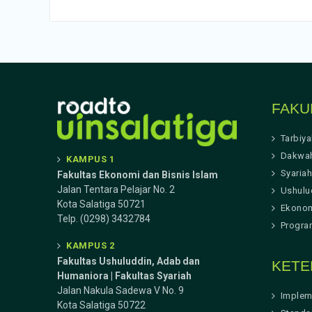
FAKU
Tarbiy
Dakwa
KAMPUS 1
Syariah
Fakultas Ekonomi dan Bisnis Islam
Jalan Tentara Pelajar No. 2
Ushulu
Kota Salatiga 50721
Ekonom
Telp. (0298) 3432784
Progra
KAMPUS 2
Fakultas Ushuluddin, Adab dan
KETE
Humaniora | Fakultas Syariah
Jalan Nakula Sadewa V No. 9
Implem
Kota Salatiga 50722