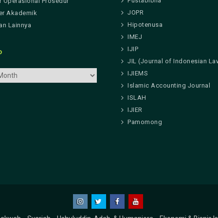
Pustabiblia
r Operasional Prosedur
JOPR
er Akademik
Hipotenusa
n Lainnya
IMEJ
IJIP
P
JIL (Journal of Indonesian La
IJIEMS
Islamic Accounting Journal
ISLAH
IJIER
Pamomong
Instagram
Twitter
Facebook
Youtube