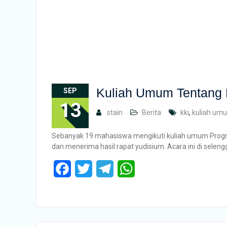
Kuliah Umum Tentang 
SEP
13
stain
Berita
kki
,
kuliah um
Sebanyak 19 mahasiswa mengikuti kuliah umum Program
dan menerima hasil rapat yudisium. Acara ini di selen
Facebook
Twitter
Telegram
WhatsApp