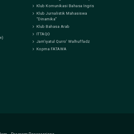
Klub Komunikasi Bahasa Ingris
Klub Jurnalistik Mahasiswa
“Dinamika”
Klub Bahasa Arab
ITTAQO
w)
Jam’iyatul Qurro’ Walhuffadz
Kopma FATAWA