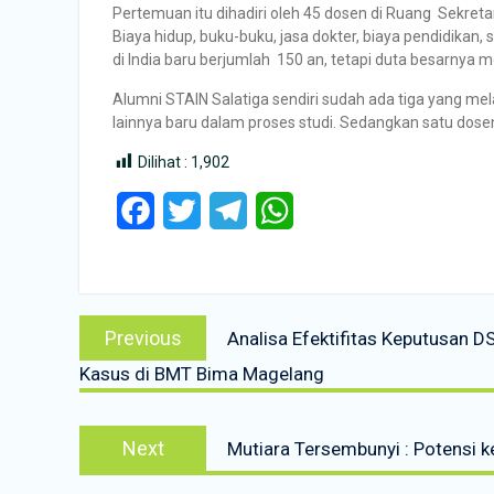
Pertemuan itu dihadiri oleh 45 dosen di Ruang Sekreta
Biaya hidup, buku-buku, jasa dokter, biaya pendidikan
di India baru berjumlah 150 an, tetapi duta besarnya m
Alumni STAIN Salatiga sendiri sudah ada tiga yang mel
lainnya baru dalam proses studi. Sedangkan satu dose
Dilihat :
1,902
Facebook
Twitter
Telegram
WhatsApp
Post
Previous
Previous
Analisa Efektifitas Keputusan 
navigation
post:
Kasus di BMT Bima Magelang
Next
Next
Mutiara Tersembunyi : Potensi k
post: