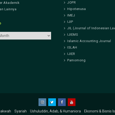
JOPR
er Akademik
Hipotenusa
n Lainnya
IMEJ
IJIP
P
JIL (Journal of Indonesian La
IJIEMS
Islamic Accounting Journal
ISLAH
IJIER
Pamomong
Instagram
Twitter
Facebook
Youtube
Dakwah
Syariah
Ushuluddin, Adab, & Humaniora
Ekonomi & Bisnis I