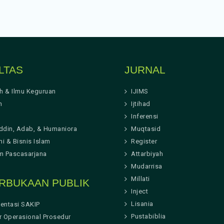
LTAS
JURNAL
ah & Ilmu Keguruan
IJIMS
h
Ijtihad
Inferensi
ddin, Adab, & Humaniora
Muqtasid
i & Bisnis Islam
Register
m Pascasarjana
Attarbiyah
Mudarrisa
Millati
RBUKAAN PUBLIK
Inject
Lisania
entasi SAKIP
Pustabiblia
r Operasional Prosedur