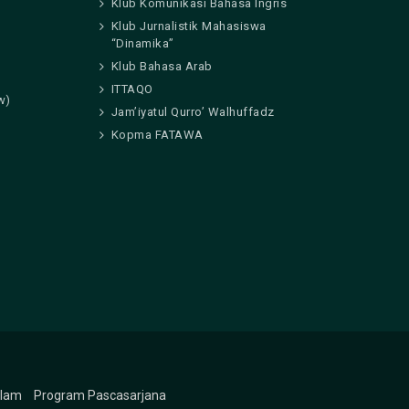
Klub Komunikasi Bahasa Ingris
Klub Jurnalistik Mahasiswa
“Dinamika”
Klub Bahasa Arab
ITTAQO
w)
Jam’iyatul Qurro’ Walhuffadz
Kopma FATAWA
slam
Program Pascasarjana