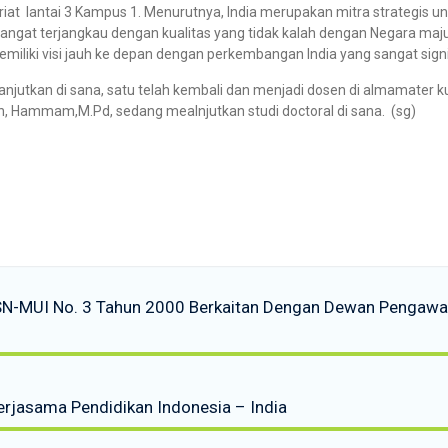
riat lantai 3 Kampus 1. Menurutnya, India merupakan mitra strategis u
, sangat terjangkau dengan kualitas yang tidak kalah dengan Negara ma
emiliki visi jauh ke depan dengan perkembangan India yang sangat signif
anjutkan di sana, satu telah kembali dan menjadi dosen di almamater k
n, Hammam,M.Pd, sedang mealnjutkan studi doctoral di sana. (sg)
DSN-MUI No. 3 Tahun 2000 Berkaitan Dengan Dewan Pengawas
erjasama Pendidikan Indonesia – India