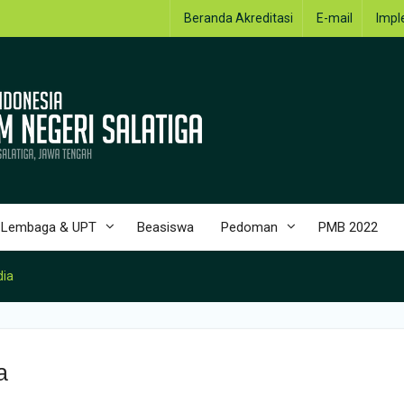
Beranda Akreditasi
E-mail
Impl
Lembaga & UPT
Beasiswa
Pedoman
PMB 2022
dia
a