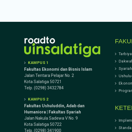
FAKU
Tarbiy
Dakwa
KAMPUS 1
Syariah
Fakultas Ekonomi dan Bisnis Islam
Jalan Tentara Pelajar No. 2
Ushulu
Kota Salatiga 50721
Ekonom
Telp. (0298) 3432784
Progra
KAMPUS 2
Fakultas Ushuluddin, Adab dan
KETE
Humaniora | Fakultas Syariah
Jalan Nakula Sadewa V No. 9
Implem
Kota Salatiga 50722
Standa
Telp. (0298) 341900