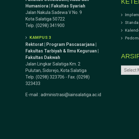
KETE
Humaniora | Fakultas Syariah
Jalan Nakula Sadewa V No. 9
Implem
Kota Salatiga 50722
Standa
Telp. (0298) 341900
Kalend
KAMPUS 3
Pedoma
Rektorat | Program Pascasarjana |
Fakultas Tarbiyah & Ilmu Keguruan |
ARSI
Fakultas Dakwah
Jalan Lingkar Salatiga Km. 2
ARSIP
Pulutan, Sidorejo, Kota Salatiga
Telp. (0298) 323706 - Fax. (0298)
323433
E-mail :
administrasi@iainsalatiga.ac.id