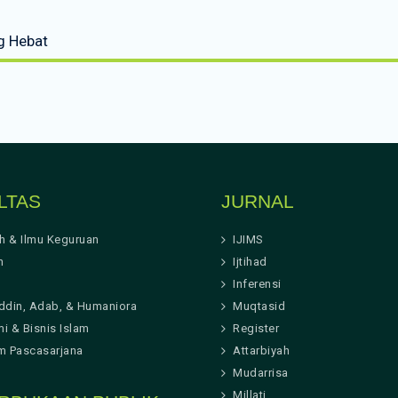
g Hebat
LTAS
JURNAL
ah & Ilmu Keguruan
IJIMS
h
Ijtihad
Inferensi
ddin, Adab, & Humaniora
Muqtasid
i & Bisnis Islam
Register
m Pascasarjana
Attarbiyah
Mudarrisa
Millati