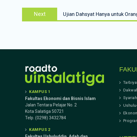
Next
Next
Ujian Dahsyat Hanya untuk Oran
post:
FAKU
Tarbiy
Dakwa
KAMPUS 1
Syariah
Fakultas Ekonomi dan Bisnis Islam
Jalan Tentara Pelajar No. 2
Ushulu
Kota Salatiga 50721
Ekonom
Telp. (0298) 3432784
Progra
KAMPUS 2
Fakultas Ushuluddin, Adab dan