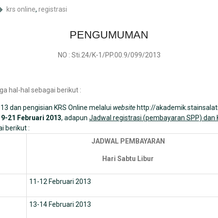
krs online
,
registrasi
PENGUMUMAN
NO : Sti.24/K-1/PP.00.9/099/2013
 hal-hal sebagai berikut :
 dan pengisian KRS Online melalui
website
http://akademik.stainsalat
19-21 Februari 2013
, adapun
Jadwal registrasi (pembayaran SPP) dan 
 berikut :
JADWAL PEMBAYARAN
Hari Sabtu Libur
11-12 Februari 2013
13-14 Februari 2013