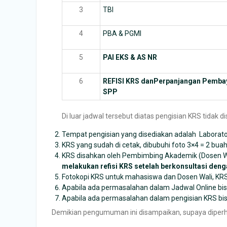
3
TBI
4
PBA & PGMI
5
PAI EKS & AS NR
6
REFISI KRS dan
Perpanjangan Pemba
SPP
Di luar jadwal tersebut diatas pengisian KRS tidak 
Tempat pengisian yang disediakan adalah Laborato
KRS yang sudah di cetak, dibubuhi foto 3×4 = 2 bua
KRS disahkan oleh Pembimbing Akademik (Dosen Wa
melakukan refisi KRS setelah berkonsultasi de
Fotokopi KRS untuk mahasiswa dan Dosen Wali, KRS
Apabila ada permasalahan dalam Jadwal Online bi
Apabila ada permasalahan dalam pengisian KRS bis
Demikian pengumuman ini disampaikan, supaya diperh