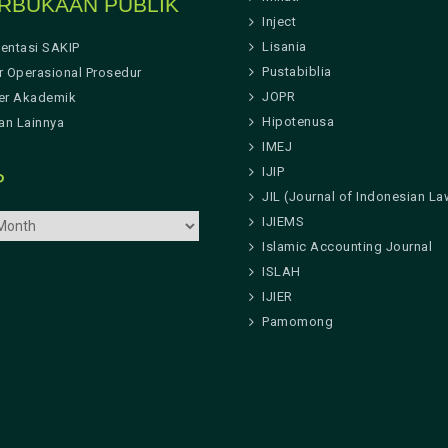
RBUKAAN PUBLIK
Inject
Lisania
entasi SAKIP
Pustabiblia
r Operasional Prosedur
JOPR
er Akademik
Hipotenusa
n Lainnya
IMEJ
IJIP
P
JIL (Journal of Indonesian La
IJIEMS
Islamic Accounting Journal
ISLAH
IJIER
Pamomong