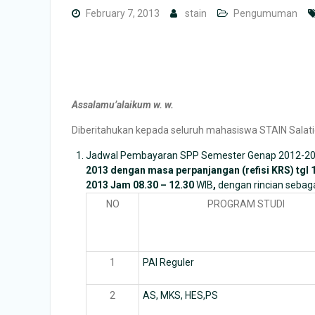
February 7, 2013
stain
Pengumuman
Assalamu’alaikum w. w.
Diberitahukan kepada seluruh mahasiswa STAIN Salatiga
Jadwal Pembayaran SPP Semester Genap 2012-2013
2013 dengan masa perpanjangan (refisi KRS) tgl 
2013 Jam 08.30 – 12.30
WIB
,
dengan rincian sebagai
NO
PROGRAM STUDI
1
PAI Reguler
2
AS, MKS, HES,PS