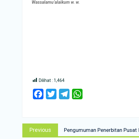
Wassalamu’alaikum w. w.
Dilihat :
1,464
Facebook
Twitter
Telegram
WhatsApp
Post
Previous
Previous
Pengumuman Penerbitan Pusat Il
navigation
post: