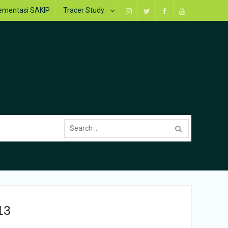
ementasi SAKIP
Tracer Study
Instagram
Twitter
Facebook
Youtube
Search
for:
13