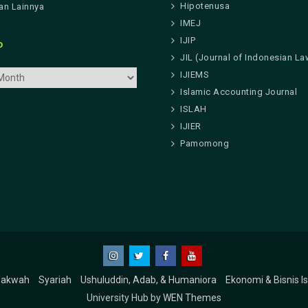
Hipotenusa
n Lainnya
IMEJ
IJIP
P
JIL (Journal of Indonesian La
IJIEMS
Islamic Accounting Journal
ISLAH
IJIER
Pamomong
Instagram
Twitter
Facebook
Youtube
Dakwah
Syariah
Ushuluddin, Adab, & Humaniora
Ekonomi & Bisnis I
University Hub by
WEN Themes