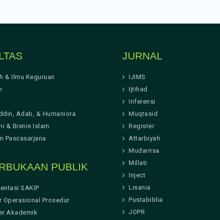
LTAS
JURNAL
ah & Ilmu Keguruan
IJIMS
h
Ijtihad
Inferensi
ddin, Adab, & Humaniora
Muqtasid
i & Bisnis Islam
Register
m Pascasarjana
Attarbiyah
Mudarrisa
Millati
RBUKAAN PUBLIK
Inject
Lisania
entasi SAKIP
Pustabiblia
r Operasional Prosedur
JOPR
er Akademik