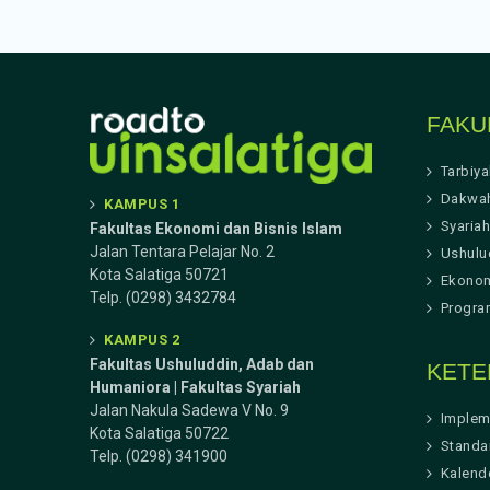
FAKU
Tarbiy
Dakwa
KAMPUS 1
Syariah
Fakultas Ekonomi dan Bisnis Islam
Jalan Tentara Pelajar No. 2
Ushulu
Kota Salatiga 50721
Ekonom
Telp. (0298) 3432784
Progra
KAMPUS 2
Fakultas Ushuluddin, Adab dan
KETE
Humaniora | Fakultas Syariah
Jalan Nakula Sadewa V No. 9
Implem
Kota Salatiga 50722
Standa
Telp. (0298) 341900
Kalend