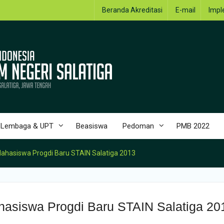
Beranda Akreditasi
E-mail
Impl
Lembaga & UPT
Beasiswa
Pedoman
PMB 2022
asiswa Progdi Baru STAIN Salatiga 2013
siswa Progdi Baru STAIN Salatiga 20