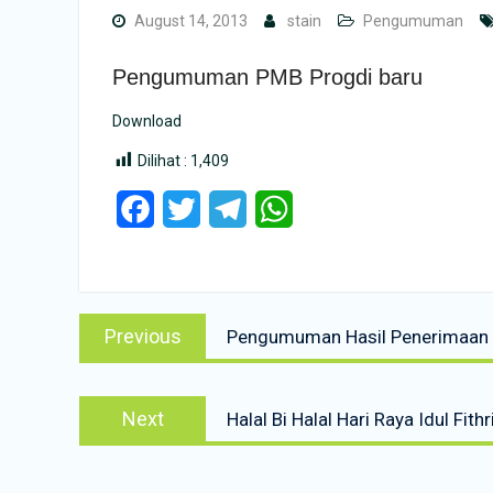
August 14, 2013
stain
Pengumuman
Pengumuman PMB Progdi baru
Download
Dilihat :
1,409
Facebook
Twitter
Telegram
WhatsApp
Post
Previous
Previous
Pengumuman Hasil Penerimaan M
navigation
post:
Next
Next
Halal Bi Halal Hari Raya Idul Fit
post: