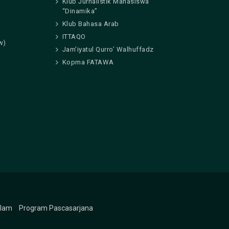
Klub Jurnalistik Mahasiswa
“Dinamika”
Klub Bahasa Arab
ITTAQO
w)
Jam’iyatul Qurro’ Walhuffadz
Kopma FATAWA
slam
Program Pascasarjana