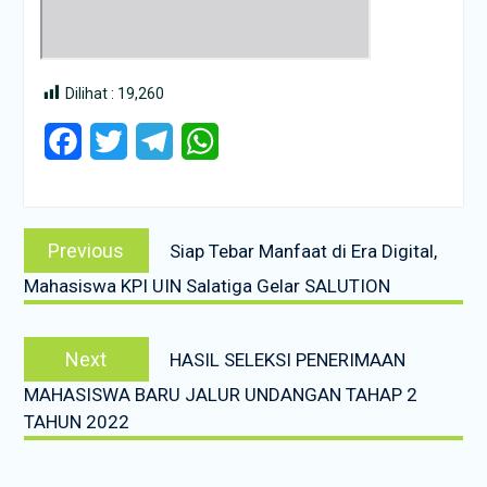
Dilihat :
19,260
Facebook
Twitter
Telegram
WhatsApp
Post
Previous
Previous
Siap Tebar Manfaat di Era Digital,
navigation
post:
Mahasiswa KPI UIN Salatiga Gelar SALUTION
Next
Next
HASIL SELEKSI PENERIMAAN
post:
MAHASISWA BARU JALUR UNDANGAN TAHAP 2
TAHUN 2022