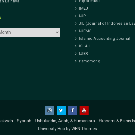
Hipotenusa
n Lainnya
IMEJ
IJIP
P
JIL (Journal of Indonesian La
IJIEMS
Islamic Accounting Journal
ISLAH
IJIER
Pamomong
Instagram
Twitter
Facebook
Youtube
Dakwah
Syariah
Ushuluddin, Adab, & Humaniora
Ekonomi & Bisnis I
University Hub by
WEN Themes