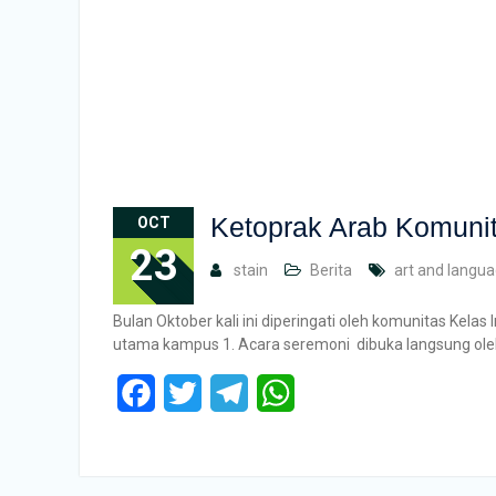
Ketoprak Arab Komunit
OCT
23
stain
Berita
art and langua
Bulan Oktober kali ini diperingati oleh komunitas Kel
utama kampus 1. Acara seremoni dibuka langsung ole
Facebook
Twitter
Telegram
WhatsApp