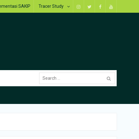
ementasi SAKIP
Tracer Study
Instagram
Twitter
Facebook
Youtube
Search
for: