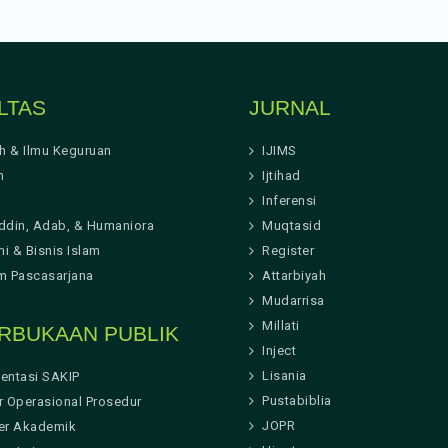
LTAS
JURNAL
ah & Ilmu Keguruan
IJIMS
h
Ijtihad
Inferensi
ddin, Adab, & Humaniora
Muqtasid
i & Bisnis Islam
Register
m Pascasarjana
Attarbiyah
Mudarrisa
Millati
RBUKAAN PUBLIK
Inject
Lisania
entasi SAKIP
Pustabiblia
r Operasional Prosedur
JOPR
er Akademik