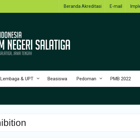
Beranda Akreditasi
E-mail
Impl
Lembaga & UPT
Beasiswa
Pedoman
PMB 2022
ibition