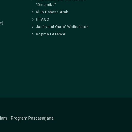
“Dinamika”
Klub Bahasa Arab
ITTAQO
w)
Jam’iyatul Qurro’ Walhuffadz
Kopma FATAWA
slam
Program Pascasarjana