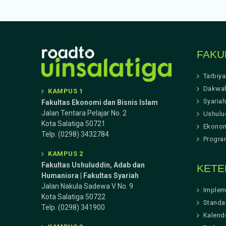
FAKU
Tarbiy
Dakwa
KAMPUS 1
Syariah
Fakultas Ekonomi dan Bisnis Islam
Jalan Tentara Pelajar No. 2
Ushulu
Kota Salatiga 50721
Ekonom
Telp. (0298) 3432784
Progra
KAMPUS 2
Fakultas Ushuluddin, Adab dan
KETE
Humaniora | Fakultas Syariah
Jalan Nakula Sadewa V No. 9
Implem
Kota Salatiga 50722
Standa
Telp. (0298) 341900
Kalend