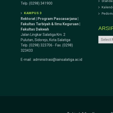
Standa
Telp. (0298) 341900
Kalend
KAMPUS 3
Pedoma
Rektorat | Program Pascasarjana |
Fakultas Tarbiyah & Ilmu Keguruan |
ARSI
Fakultas Dakwah
Jalan Lingkar Salatiga Km. 2
ARSIP
Pulutan, Sidorejo, Kota Salatiga
Telp. (0298) 323706 - Fax. (0298)
323433
E-mail :
administrasi@iainsalatiga.ac.id