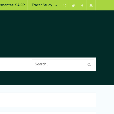
ementasi SAKIP
Tracer Study
Instagram
Twitter
Facebook
Youtube
Search
for: