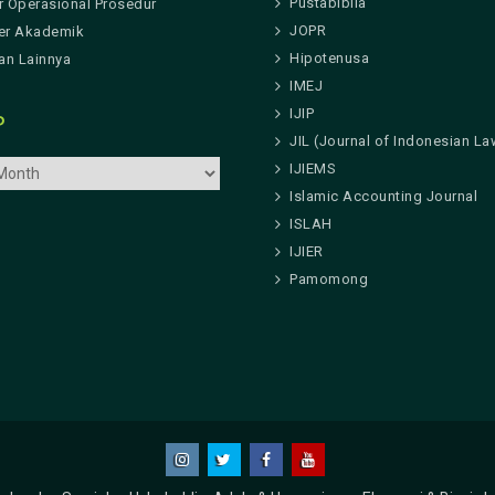
Pustabiblia
r Operasional Prosedur
JOPR
er Akademik
Hipotenusa
n Lainnya
IMEJ
IJIP
P
JIL (Journal of Indonesian La
IJIEMS
Islamic Accounting Journal
ISLAH
IJIER
Pamomong
Instagram
Twitter
Facebook
Youtube