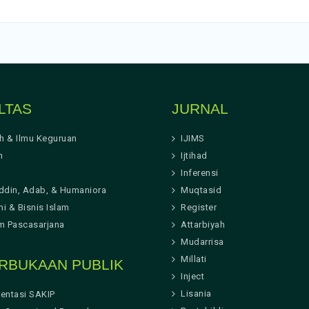
LTAS
JURNAL
ah & Ilmu Keguruan
IJIMS
h
Ijtihad
Inferensi
ddin, Adab, & Humaniora
Muqtasid
i & Bisnis Islam
Register
m Pascasarjana
Attarbiyah
Mudarrisa
Millati
RBUKAAN PUBLIK
Inject
Lisania
entasi SAKIP