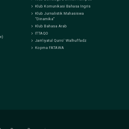
Klub Komunikasi Bahasa Ingris
Klub Jurnalistik Mahasiswa
“Dinamika”
Klub Bahasa Arab
ITTAQO
w)
Jam’iyatul Qurro’ Walhuffadz
Kopma FATAWA