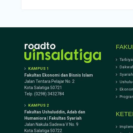
FAKU
Tarbiy
Dakwa
KAMPUS 1
Syariah
Fakultas Ekonomi dan Bisnis Islam
Jalan Tentara Pelajar No. 2
Ushulu
Kota Salatiga 50721
Ekonom
Telp. (0298) 3432784
Progra
KAMPUS 2
Fakultas Ushuluddin, Adab dan
KETE
Humaniora | Fakultas Syariah
Jalan Nakula Sadewa V No. 9
Implem
Kota Salatiga 50722