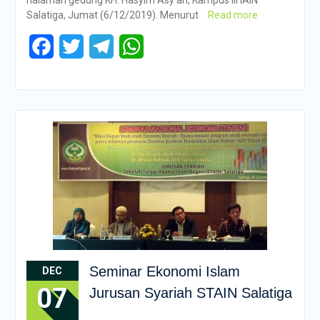
halaman gedung KH. Hasyim Asy’ari, Kampus III IAIN
Salatiga, Jumat (6/12/2019). Menurut
Read more
Facebook
Twitter
Telegram
WhatsApp
Seminar Ekonomi Islam
DEC
07
Jurusan Syariah STAIN Salatiga