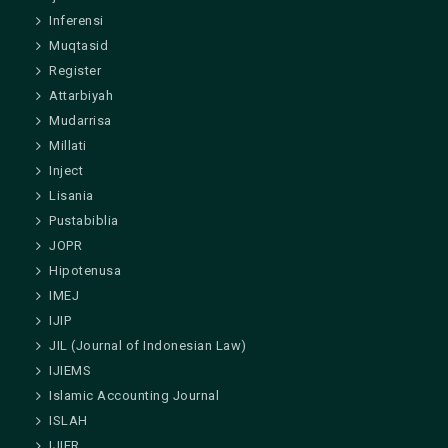
Inferensi
Muqtasid
Register
Attarbiyah
Mudarrisa
Millati
Inject
Lisania
Pustabiblia
JOPR
Hipotenusa
IMEJ
IJIP
JIL (Journal of Indonesian Law)
IJIEMS
Islamic Accounting Journal
ISLAH
IJIER