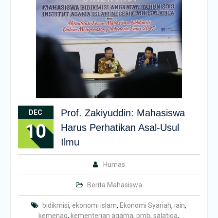
Prof. Zakiyuddin: Mahasiswa
DEC
10
Harus Perhatikan Asal-Usul
Ilmu
Humas
Berita Mahasiswa
bidikmisi
,
ekonomi islam
,
Ekonomi Syariah
,
iain
,
kemenag
,
kementerian agama
,
pmb
,
salatiga
,