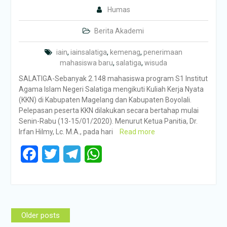
Humas
Berita Akademi
iain
,
iainsalatiga
,
kemenag
,
penerimaan
mahasiswa baru
,
salatiga
,
wisuda
SALATIGA-Sebanyak 2.148 mahasiswa program S1 Institut
Agama Islam Negeri Salatiga mengikuti Kuliah Kerja Nyata
(KKN) di Kabupaten Magelang dan Kabupaten Boyolali.
Pelepasan peserta KKN dilakukan secara bertahap mulai
Senin-Rabu (13-15/01/2020). Menurut Ketua Panitia, Dr.
Irfan Hilmy, Lc. M.A., pada hari
Read more
Facebook
Twitter
Telegram
WhatsApp
Posts
Older posts
navigation