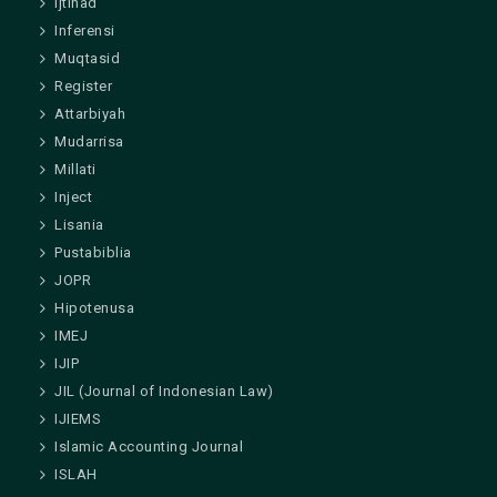
Ijtihad
Inferensi
Muqtasid
Register
Attarbiyah
Mudarrisa
Millati
Inject
Lisania
Pustabiblia
JOPR
Hipotenusa
IMEJ
IJIP
JIL (Journal of Indonesian Law)
IJIEMS
Islamic Accounting Journal
ISLAH