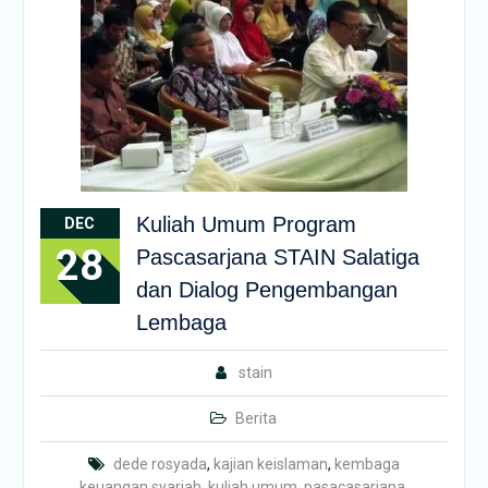
Kuliah Umum Program
DEC
28
Pascasarjana STAIN Salatiga
dan Dialog Pengembangan
Lembaga
stain
Berita
dede rosyada
,
kajian keislaman
,
kembaga
keuangan syariah
,
kuliah umum
,
pasacasarjana
,