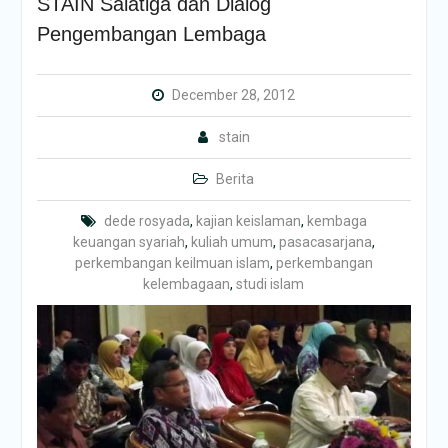
STAIN Salatiga dan Dialog
Pengembangan Lembaga
December 28, 2012
stain
Berita
dede rosyada
,
kajian keislaman
,
kembaga
keuangan syariah
,
kuliah umum
,
pasacasarjana
,
perkembangan keilmuan islam
,
perkembangan
kelembagaan
,
studi islam