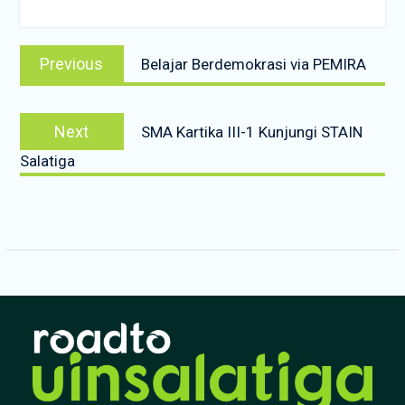
Post
Previous
Previous
Belajar Berdemokrasi via PEMIRA
navigation
post:
Next
Next
SMA Kartika III-1 Kunjungi STAIN
post:
Salatiga