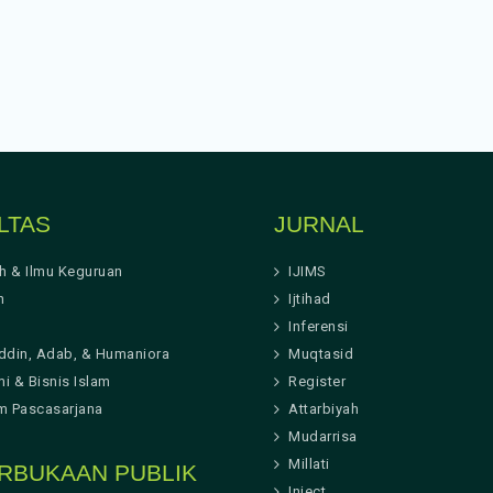
LTAS
JURNAL
ah & Ilmu Keguruan
IJIMS
h
Ijtihad
Inferensi
ddin, Adab, & Humaniora
Muqtasid
i & Bisnis Islam
Register
m Pascasarjana
Attarbiyah
Mudarrisa
Millati
RBUKAAN PUBLIK
Inject