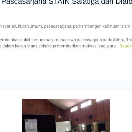
Pascasarjana STAIN Salatiga dan Di
 syariah
,
kuliah umum
,
pasacasarjana
,
perkembangan keilmuan islam
k memberikan kuliah umum bagi mahasiswa pascasarjana pada Sabtu, 1
a dalam kajian Islam, sekaligus memberikan motivasi bagi para
Read 