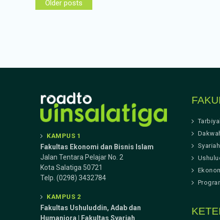
Older posts
navigation
FAKU
Tarbiy
Dakwa
KAMPUS 1
Syariah
Fakultas Ekonomi dan Bisnis Islam
Jalan Tentara Pelajar No. 2
Ushulu
Kota Salatiga 50721
Ekonom
Telp. (0298) 3432784
Progra
KAMPUS 2
Fakultas Ushuluddin, Adab dan
KETE
Humaniora | Fakultas Syariah