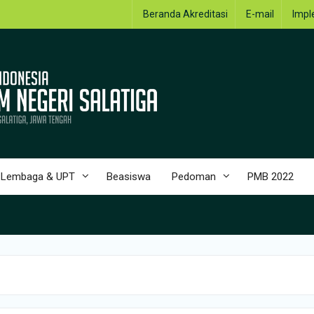
Beranda Akreditasi
E-mail
Impl
Lembaga & UPT
Beasiswa
Pedoman
PMB 2022