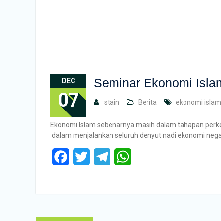
Seminar Ekonomi Islam
DEC
07
stain
Berita
ekonomi islam
Ekonomi Islam sebenarnya masih dalam tahapan perke
dalam menjalankan seluruh denyut nadi ekonomi negar
Facebook
Twitter
Telegram
WhatsApp
Posts