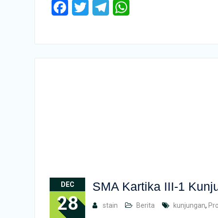
Facebook
Twitter
Telegram
WhatsApp
SMA Kartika III-1 Kunj
DEC
28
stain
Berita
kunjungan
,
Pr