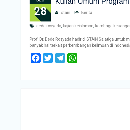
Kuliah Umum Program 
DEC
28
stain
Berita
dede rosyada
,
kajian keislaman
,
kembaga keuangan
Prof. Dr. Dede Rosyada hadir di STAIN Salatiga untu
banyak hal terkait perkembangan keilmuan di Indonesi
Facebook
Twitter
Telegram
WhatsApp