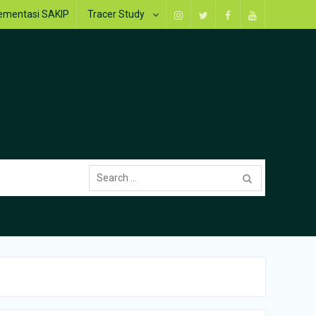
ementasi SAKIP
Tracer Study
Instagram
Twitter
Facebook
Youtube
Search
for: