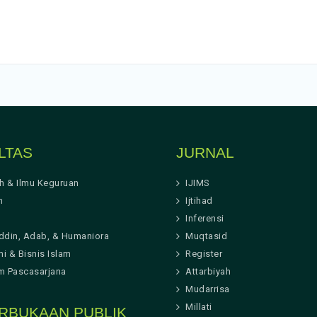
LTAS
JURNAL
ah & Ilmu Keguruan
IJIMS
h
Ijtihad
Inferensi
ddin, Adab, & Humaniora
Muqtasid
i & Bisnis Islam
Register
m Pascasarjana
Attarbiyah
Mudarrisa
Millati
RBUKAAN PUBLIK