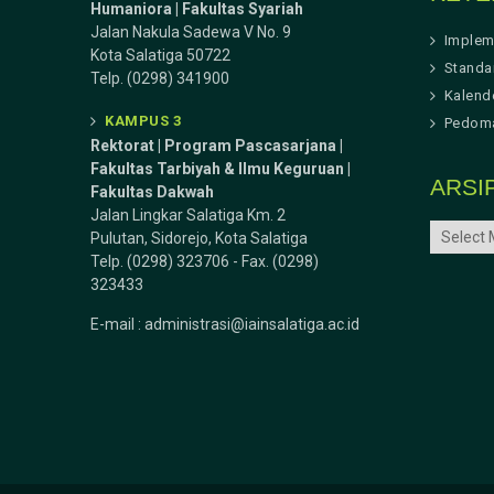
Humaniora | Fakultas Syariah
Jalan Nakula Sadewa V No. 9
Implem
Kota Salatiga 50722
Standa
Telp. (0298) 341900
Kalend
KAMPUS 3
Pedoma
Rektorat | Program Pascasarjana |
Fakultas Tarbiyah & Ilmu Keguruan |
ARSI
Fakultas Dakwah
Jalan Lingkar Salatiga Km. 2
ARSIP
Pulutan, Sidorejo, Kota Salatiga
Telp. (0298) 323706 - Fax. (0298)
323433
E-mail :
administrasi@iainsalatiga.ac.id