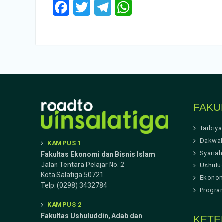
Facebook
Twitter
Telegram
WhatsApp
FAKU
Tarbiy
Dakwa
KAMPUS 1
Syariah
Fakultas Ekonomi dan Bisnis Islam
Jalan Tentara Pelajar No. 2
Ushulu
Kota Salatiga 50721
Ekonom
Telp. (0298) 3432784
Progra
KAMPUS 2
Fakultas Ushuluddin, Adab dan
KETE