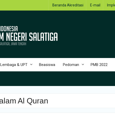
Beranda Akreditasi
E-mail
Impl
Lembaga & UPT
Beasiswa
Pedoman
PMB 2022
alam Al Quran