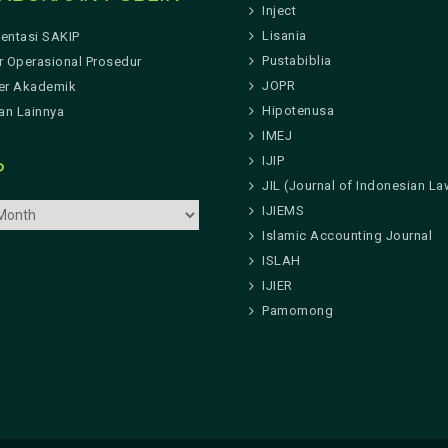
Inject
Lisania
entasi SAKIP
Pustabiblia
r Operasional Prosedur
JOPR
er Akademik
Hipotenusa
n Lainnya
IMEJ
IJIP
P
JIL (Journal of Indonesian La
IJIEMS
Islamic Accounting Journal
ISLAH
IJIER
Pamomong