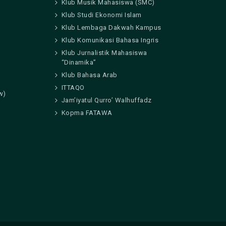
Klub Musik Mahasiswa (SMC)
Klub Studi Ekonomi Islam
Klub Lembaga Dakwah Kampus
Klub Komunikasi Bahasa Ingris
Klub Jurnalistik Mahasiswa
“Dinamika”
Klub Bahasa Arab
ITTAQO
w)
Jam’iyatul Qurro’ Walhuffadz
Kopma FATAWA