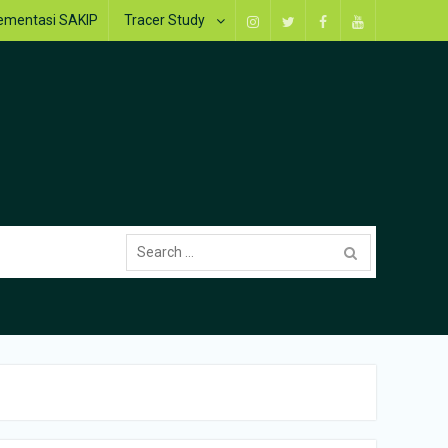
ementasi SAKIP
Tracer Study
Instagram
Twitter
Facebook
Youtube
Search
for: