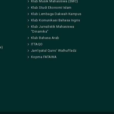
Klub Musik Mahasiswa (SMC)
Klub Studi Ekonomi Islam
Klub Lembaga Dakwah Kampus
Klub Komunikasi Bahasa Ingris
Klub Jurnalistik Mahasiswa
“Dinamika”
Klub Bahasa Arab
ITTAQO
w)
Jam’iyatul Qurro’ Walhuffadz
Kopma FATAWA