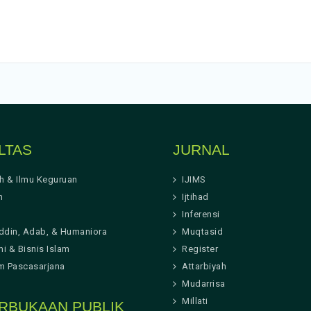
LTAS
JURNAL
ah & Ilmu Keguruan
IJIMS
h
Ijtihad
Inferensi
ddin, Adab, & Humaniora
Muqtasid
i & Bisnis Islam
Register
m Pascasarjana
Attarbiyah
Mudarrisa
Millati
RBUKAAN PUBLIK