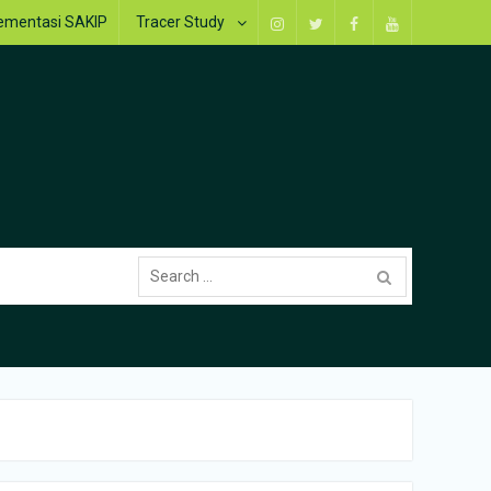
ementasi SAKIP
Tracer Study
Instagram
Twitter
Facebook
Youtube
Search
for: