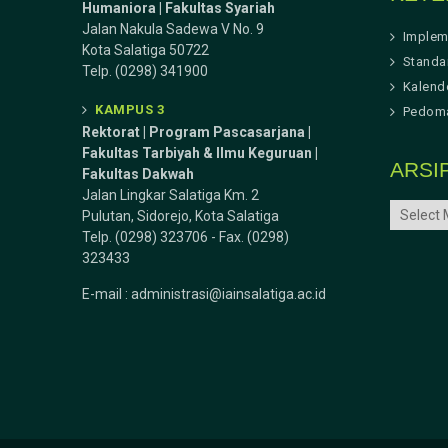
Humaniora | Fakultas Syariah
Jalan Nakula Sadewa V No. 9
Implem
Kota Salatiga 50722
Standa
Telp. (0298) 341900
Kalend
KAMPUS 3
Pedoma
Rektorat | Program Pascasarjana |
Fakultas Tarbiyah & Ilmu Keguruan |
ARSI
Fakultas Dakwah
Jalan Lingkar Salatiga Km. 2
ARSIP
Pulutan, Sidorejo, Kota Salatiga
Telp. (0298) 323706 - Fax. (0298)
323433
E-mail :
administrasi@iainsalatiga.ac.id