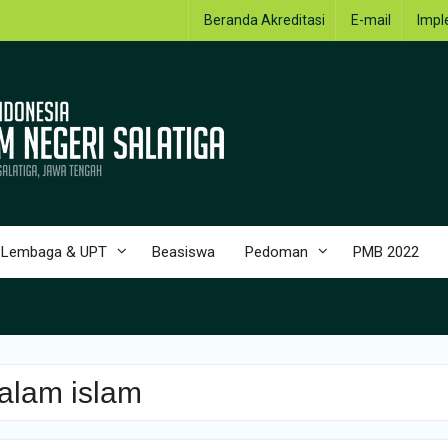
Beranda Akreditasi
E-mail
Impl
Lembaga & UPT
Beasiswa
Pedoman
PMB 2022
alam islam