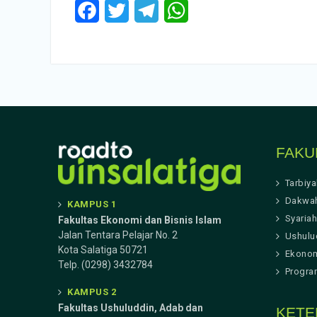
Facebook
Twitter
Telegram
WhatsApp
FAKU
Tarbiy
Dakwa
KAMPUS 1
Syariah
Fakultas Ekonomi dan Bisnis Islam
Jalan Tentara Pelajar No. 2
Ushulu
Kota Salatiga 50721
Ekonom
Telp. (0298) 3432784
Progra
KAMPUS 2
Fakultas Ushuluddin, Adab dan
KETE