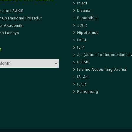
Inject
Lisania
entasi SAKIP
Pustabiblia
r Operasional Prosedur
JOPR
er Akademik
Hipotenusa
n Lainnya
IMEJ
IJIP
P
JIL (Journal of Indonesian La
IJIEMS
Islamic Accounting Journal
ISLAH
IJIER
Pamomong