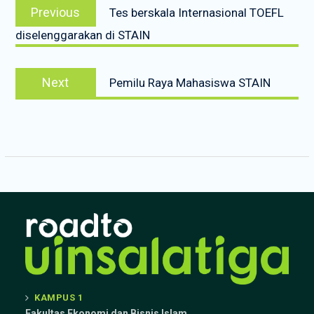
Previous
Previous
Tes berskala Internasional TOEFL
navigation
post:
diselenggarakan di STAIN
Next
Next
Pemilu Raya Mahasiswa STAIN
post:
KAMPUS 1
Fakultas Ekonomi dan Bisnis Islam