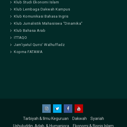
Klub Studi Ekonomi Islam
Klub Lembaga Dakwah Kampus
Klub Komunikasi Bahasa Ingris
Klub Jurnalistik Mahasiswa “Dinamika”
Klub Bahasa Arab
ITTAQO
Jam’iyatul Qurro’ Walhuffadz
Kopma FATAWA
Instagram
Twitter
Facebook
Youtube
Tarbiyah & Ilmu Keguruan
Dakwah
Syariah
Ushuluddin, Adab, & Humaniora
Ekonomi & Bisnis Islam