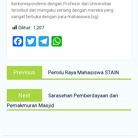
berkorespondensi dengan Profesor dari Universitas
tersebut dan mengaku senang dengan mereka yang
sangat terbuka dengan para mahasiswa.(sg)
Dilihat :
1,207
Facebook
Twitter
Telegram
WhatsApp
Post
Previous
Previous
Pemilu Raya Mahasiswa STAIN
navigation
post:
Next
Next
Sarasehan Pemberdayaan dan
post:
Pemakmuran Masjid