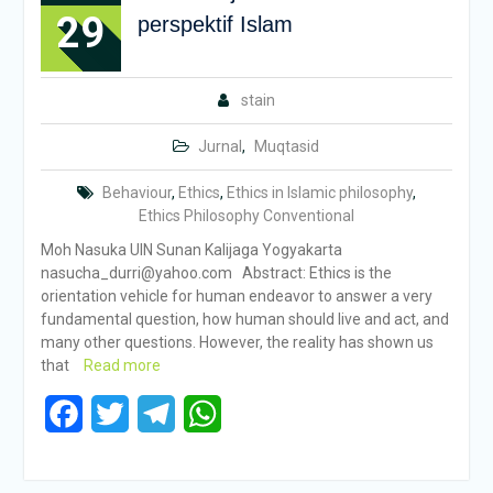
29
perspektif Islam
stain
Jurnal
,
Muqtasid
Behaviour
,
Ethics
,
Ethics in Islamic philosophy
,
Ethics Philosophy Conventional
Moh Nasuka UIN Sunan Kalijaga Yogyakarta
nasucha_durri@yahoo.com Abstract: Ethics is the
orientation vehicle for human endeavor to answer a very
fundamental question, how human should live and act, and
many other questions. However, the reality has shown us
that
Read more
Facebook
Twitter
Telegram
WhatsApp