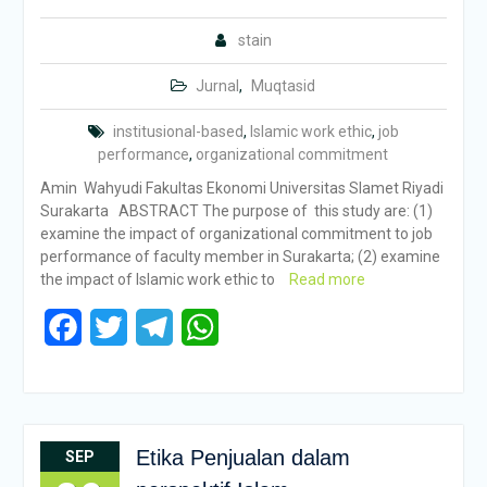
stain
Jurnal
,
Muqtasid
institusional-based
,
Islamic work ethic
,
job
performance
,
organizational commitment
Amin Wahyudi Fakultas Ekonomi Universitas Slamet Riyadi
Surakarta ABSTRACT The purpose of this study are: (1)
examine the impact of organizational commitment to job
performance of faculty member in Surakarta; (2) examine
the impact of Islamic work ethic to
Read more
Facebook
Twitter
Telegram
WhatsApp
Etika Penjualan dalam
SEP