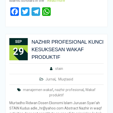
Islamic scholars in the
Read more
Facebook
Twitter
Telegram
WhatsApp
NAZHIR PROFESIONAL KUNCI
SEP
29
KESUKSESAN WAKAF
PRODUKTIF
stain
Jurnal
,
Muqtasid
manajemen wakaf
,
nazhir profesional
,
Wakaf
produktif
Murtadho Ridwan Dosen Ekonomi Islam Jurusan Syari’ah
STAIN Kudus adle_hr@yahoo.com Abstract Nazhir in waqf