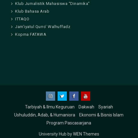
Klub Jurnalistik Mahasiswa “Dinamika”
Klub Bahasa Arab
ITTAQO
Jam’iyatul Qurro’ Walhuffadz
Kopma FATAWA
Instagram
Twitter
Facebook
Youtube
Tarbiyah & Ilmu Keguruan
Dakwah
Syariah
Ushuluddin, Adab, & Humaniora
Ekonomi & Bisnis Islam
Program Pascasarjana
University Hub by
WEN Themes