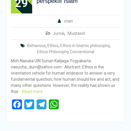
29
perspektif Islam
stain
Jurnal
,
Muqtasid
Behaviour
,
Ethics
,
Ethics in Islamic philosophy
,
Ethics Philosophy Conventional
Moh Nasuka UIN Sunan Kalijaga Yogyakarta
nasucha_durri@yahoo.com Abstract: Ethics is the
orientation vehicle for human endeavor to answer a very
fundamental question, how human should live and act, and
many other questions. However, the reality has shown us
that
Read more
Facebook
Twitter
Telegram
WhatsApp