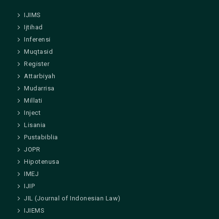
IJIMS
Ijtihad
Inferensi
Muqtasid
Register
Attarbiyah
Mudarrisa
Millati
Inject
Lisania
Pustabiblia
JOPR
Hipotenusa
IMEJ
IJIP
JIL (Journal of Indonesian Law)
IJIEMS